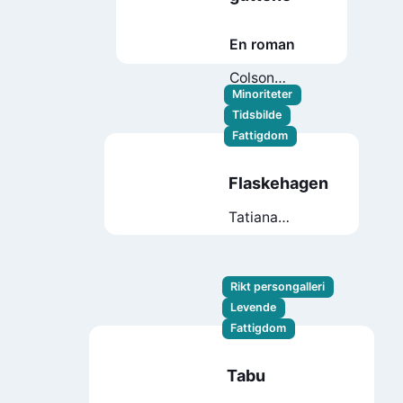
En roman
Colson
Whitehead
Minoriteter
Tidsbilde
Fattigdom
Flaskehagen
Tatiana
Ţîbuleac
Rikt persongalleri
Levende
Fattigdom
Tabu