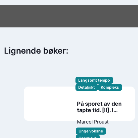
Lignende bøker:
Langsomt tempo
Detaljrikt
Kompleks
På sporet av den
tapte tid. [II]. I
skyggen av piker i
Marcel Proust
blomst
Unge voksne