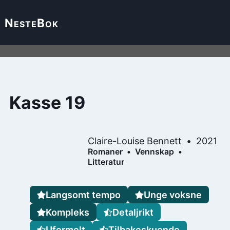
Neste
Bok
Kasse 19
Claire-Louise Bennett
2021
Romaner
Vennskap
Litteratur
Langsomt tempo
Unge voksne
Kompleks
Detaljrikt
Uformelt
Tilbakeskuende