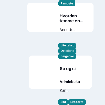
Rampete
Hvordan
temme en
fetter?
Annette
Saugestad
Helland
Lite tekst
Detaljerte
Fargerike
Se og si
Vrimleboka
Kari
Grossmann
Sint
Lite tekst