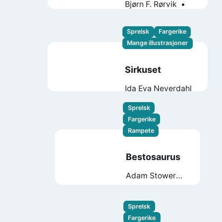
Bjørn F. Rørvik
Gry Moursund
Sprelsk
Fargerike
Mange illustrasjoner
Sirkuset
Ida Eva Neverdahl
Sprelsk
Fargerike
Rampete
Bestosaurus
Adam Stower
David
Walliams
Sprelsk
Fargerike