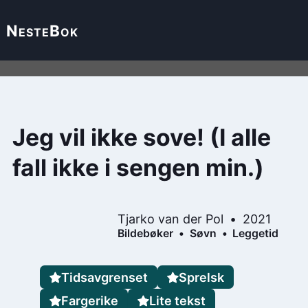
Neste
Bok
Jeg vil ikke sove! (I alle
fall ikke i sengen min.)
Tjarko van der Pol
2021
Bildebøker
Søvn
Leggetid
Tidsavgrenset
Sprelsk
Fargerike
Lite tekst