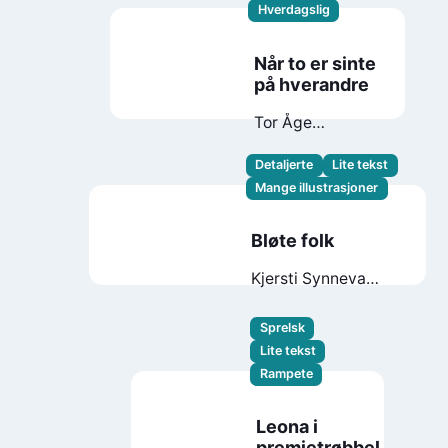
Hverdagslig
Når to er sinte
på hverandre
Tor Åge
Bringsværd
Detaljerte
Lite tekst
Mange illustrasjoner
Bløte folk
Kjersti Synneva
Moen
Sprelsk
Lite tekst
Rampete
Leona i
premietrøbbel