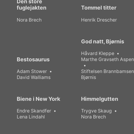
Den store
fuglejakten
Tommel titter
Nora Brech
Henrik Drescher
God natt, Bjørnis
Håvard Kleppe
Bestosaurus
Marthe Gravseth Aspe
Adam Stower
Stiftelsen Brannbamse
David Walliams
Bjørnis
Biene i New York
Himmelgutten
Endre Skandfer
Trygve Skaug
Lena Lindahl
Nora Brech