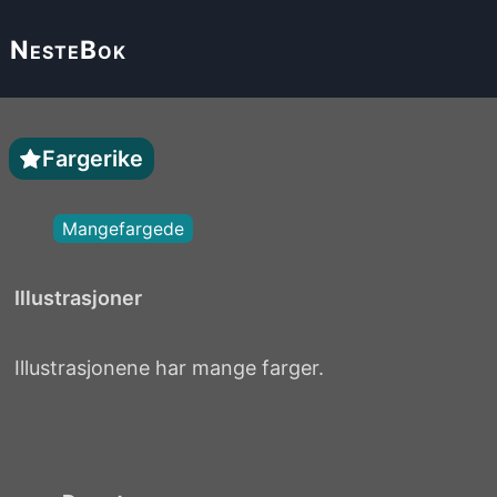
Neste
Bok
Fargerike
Mangefargede
Illustrasjoner
Illustrasjonene har mange farger.