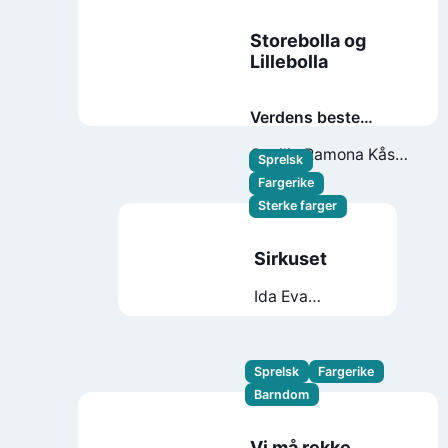
Storebolla og
Lillebolla
Verdens beste
barnevakt
Cecilie Ramona Kåss
Sprelsk
Furuseth
Emily
Fargerike
Clapham
Sterke farger
Sirkuset
Ida Eva
Neverdahl
Sprelsk
Fargerike
Barndom
Vi må rekke