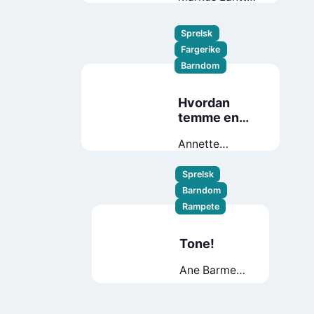
Camilla
Kuhn
Sprelsk
Fargerike
Barndom
Hvordan
temme en
fetter?
Annette
Saugestad
Helland
Sprelsk
Barndom
Rampete
Tone!
Ane Barmen
Skinkeape