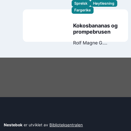
Sprelsk
Høytlesning
Fargerike
Kokosbananas og
prompebrusen
Rolf Magne G.
Andersen
Victoria
Haallman Hamre
Nestebok
er utviklet av
Biblioteksentralen