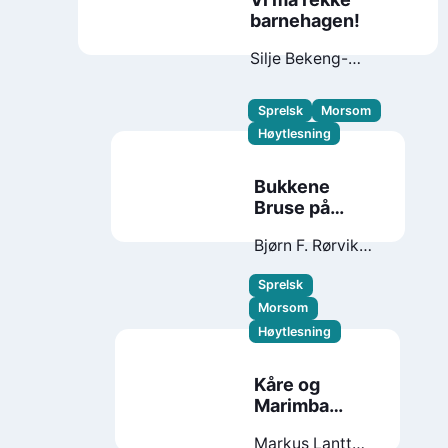
barnehagen!
Silje Bekeng-
Flemmen
Borghild
Marie Fallberg
Sprelsk
Morsom
Høytlesning
Bukkene
Bruse på
badeland
Bjørn F. Rørvik
Gry
Moursund
Sprelsk
Morsom
Høytlesning
Kåre og
Marimba
hjelper til
Markus Lantto