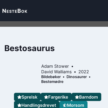
Neste
Bok
Bestosaurus
Adam Stower
David Walliams
2022
Bildebøker
Dinosaurer
Bestemødre
Sprelsk
Fargerike
Barndom
Handlingsdrevet
Morsom