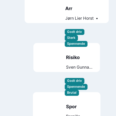
Arr
Jørn Lier Horst
Thomas Enger
Godt driv
Sterk
Spennende
Risiko
Sven Gunnar
Simonsen
Godt driv
Spennende
Brutal
Spor