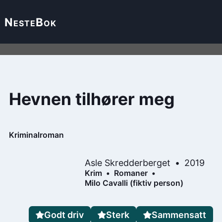
Neste
Bok
Hevnen tilhører meg
Kriminalroman
Asle Skredderberget
2019
Krim
Romaner
Milo Cavalli (fiktiv person)
Godt driv
Sterk
Sammensatt