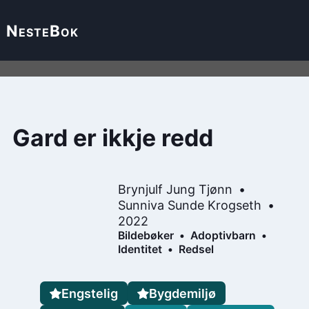
Neste
Bok
Gard er ikkje redd
Brynjulf Jung Tjønn
Sunniva Sunde Krogseth
2022
Bildebøker
Adoptivbarn
Identitet
Redsel
Engstelig
Bygdemiljø