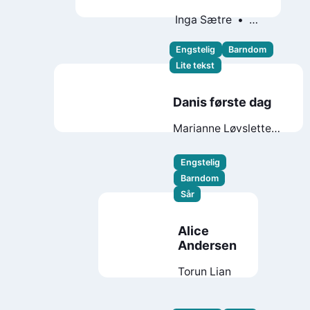
Inga Sætre
Gudrun
Skretting
Engstelig
Barndom
Lite tekst
Danis første dag
Marianne Løvsletten
Tuflåt
Borghild
Marie Fallberg
Engstelig
Barndom
Sår
Alice
Andersen
Torun Lian