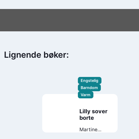
Lignende bøker:
Engstelig
Barndom
Varm
Lilly sover
borte
Martine
Grande