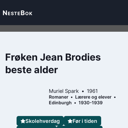
Neste
Bok
Frøken Jean Brodies
beste alder
Muriel Spark
1961
Romaner
Lærere og elever
Edinburgh
1930-1939
Skolehverdag
Før i tiden