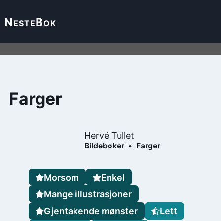
Neste
Bok
Farger
Hervé Tullet
Bildebøker
Farger
Morsom
Enkel
Mange illustrasjoner
Gjentakende mønster
Lett