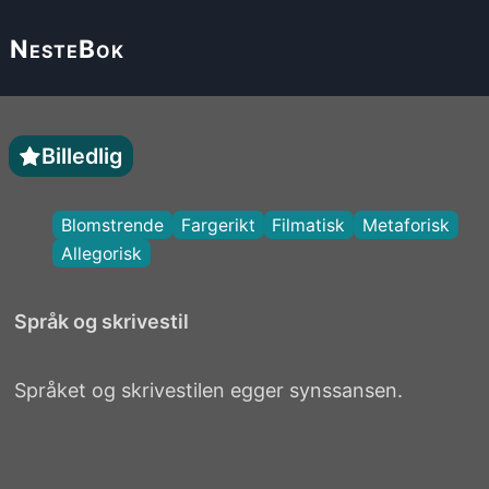
Neste
Bok
Billedlig
Blomstrende
Fargerikt
Filmatisk
Metaforisk
Allegorisk
Språk og skrivestil
Språket og skrivestilen egger synssansen.