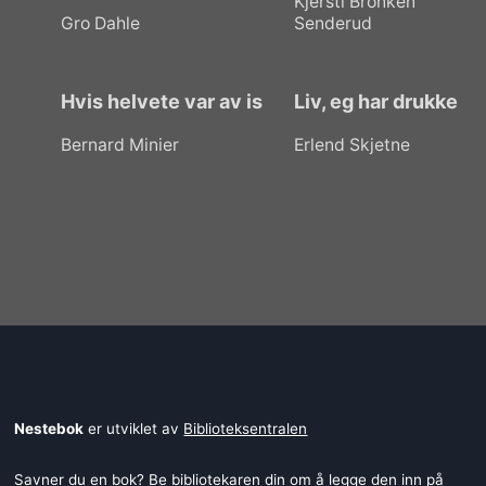
Kjersti Bronken
Gro Dahle
Senderud
Hvis helvete var av is
Liv, eg har drukke
Bernard Minier
Erlend Skjetne
Nestebok
er utviklet av
Biblioteksentralen
Savner du en bok? Be bibliotekaren din om å legge den inn på