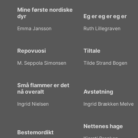
Mine første nordiske
dyr
Eg er eg er eg er
Emma Jansson
Ruth Lillegraven
Repovuosi
Tiltale
M. Seppola Simonsen
Tilde Strand Bogen
Små flammer er det
nå overalt
Avstøtning
Ingrid Nielsen
Ingrid Brækken Melve
Nettenes hage
Bestemordikt