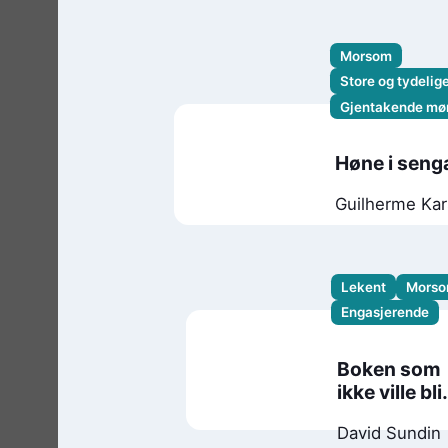
Morsom
Store og tydelig
Gjentakende mø
Høne i seng
Guilherme Kar
Katarina
Charman
Lekent
Mors
Engasjerende
Boken som
ikke ville bli
lest
David Sundin