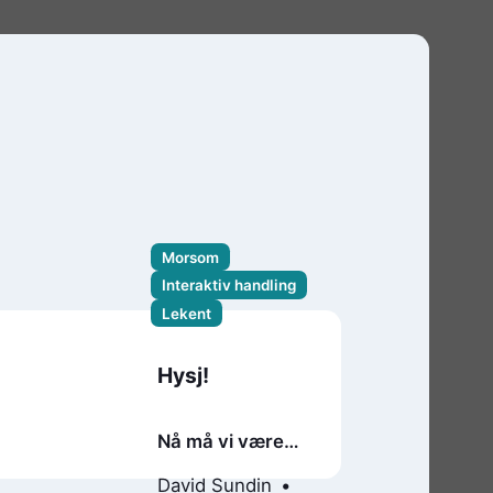
Morsom
Interaktiv handling
Lekent
Hysj!
Nå må vi være
helt stille
David Sundin