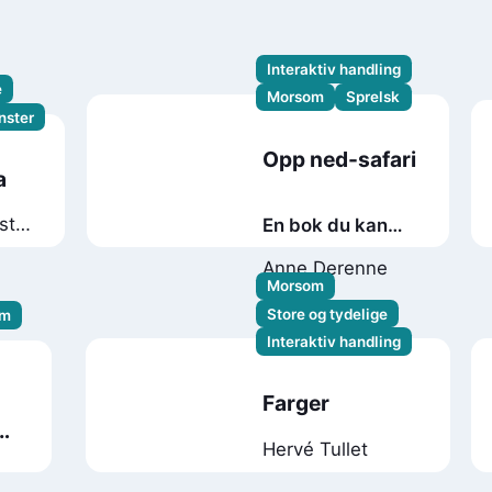
Interaktiv handling
e
Morsom
Sprelsk
nster
Opp ned-safari
a
sten
En bok du kan
riste
Anne Derenne
Morsom
Store og tydelige
om
Interaktiv handling
Farger
Hervé Tullet