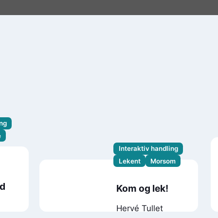
ing
e
Interaktiv handling
Lekent
Morsom
yd
Kom og lek!
Hervé Tullet