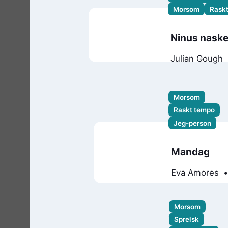
Morsom
Rask
Ninus naske
Julian Gough
Morsom
Raskt tempo
Jeg-person
Mandag
Eva Amores
Matt Cosgrov
Morsom
Sprelsk