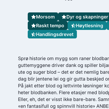
Morsom
Dyr og skapninge
Raskt tempo
Høytlesning
Handlingsdrevet
Sprø historie om mygg som raner blodba
guttemyggene driver dank og spiller bilj
ute og suger blod – det er det nemlig b
dag blir jentene lei og gir gutta beskjed 
På jakt etter blod og lettvinte løsninger
heter blodbanken. Flere etasjer med blod
Eller, eh, det er visst ikke bare-bare. Sa
«en fantasifull og spinnvill historie» 