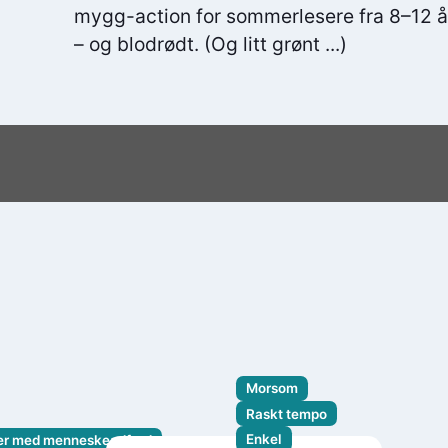
mygg-action for sommerlesere fra 8–12 år.
– og blodrødt. (Og litt grønt ...)
Morsom
Raskt tempo
Enkel
ger med menneskeadferd