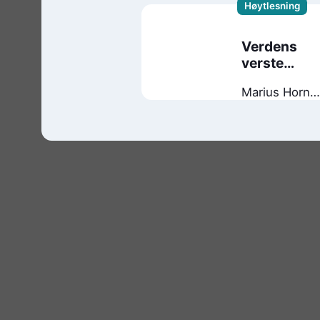
Høytlesning
Verdens
verste
leirskole
Marius Horn
Molaug