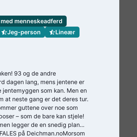
r med menneskeadferd
Jeg-person
Lineær
nken! 93 og de andre
ard dagen lang, mens jentene er
are jentemyggen som kan. Men en
om at neste gang er det deres tur.
 kommer guttene over noe som
poser – som de bare kan stjele!
mmen legger de en snedig plan...
ANBEFALES på Deichman.noMorsom