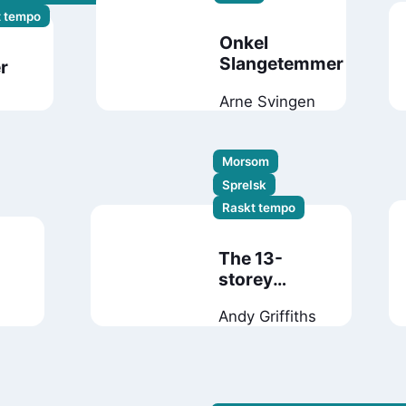
t tempo
Onkel
Slangetemmer
r
Arne Svingen
Morsom
Sprelsk
Raskt tempo
The 13-
storey
treehouse
Andy Griffiths
e