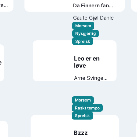
te
Da Finnern fann
det Mistern mista
Gaute Gjøl Dahle
Morsom
Nysgjerrig
Sprelsk
Leo er en
e
løve
Arne Svingen
Tiril Valeur
Morsom
Raskt tempo
Sprelsk
Bzzz