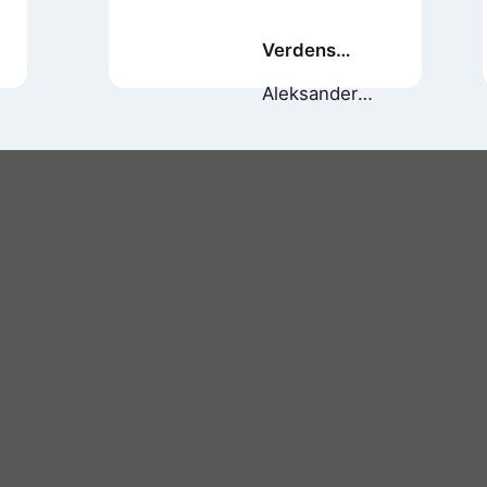
Verdens
minste
Aleksander
bankran
Kirkwood
Brown