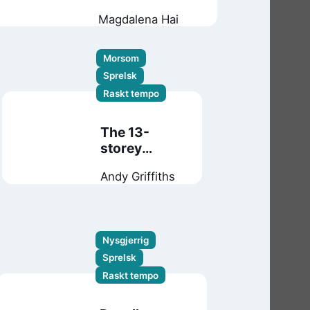
butikken og
Magdalena Hai
kile-krisen
Morsom
Sprelsk
Raskt tempo
The 13-
storey
treehouse
Andy Griffiths
Nysgjerrig
Sprelsk
Raskt tempo