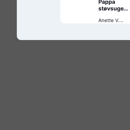
Pappa
støvsuger
byen
Anette V.
Heiberg