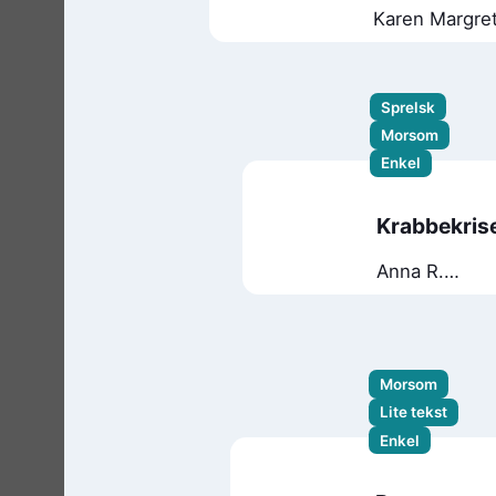
Karen Margre
Kilane
Sprelsk
Morsom
Enkel
Krabbekris
Anna R.
Folkestad
Morsom
Lite tekst
Enkel