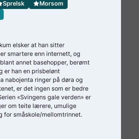
Sprelsk
Morsom
kum elsker at han sitter
 er smartere enn internett, og
 blant annet basehopper, berømt
g er han en prisbelønt
a nabojenta ringer på døra og
kkenet, er det ingen som er bedre
 Serien «Svingens gale verden» er
ger om teite lærere, umulige
ng for småskole/mellomtrinnet.