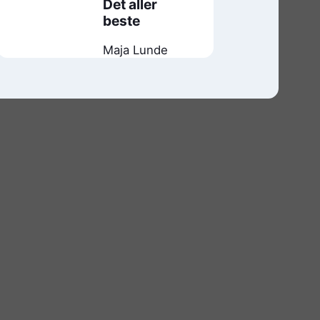
Det aller
beste
Maja Lunde