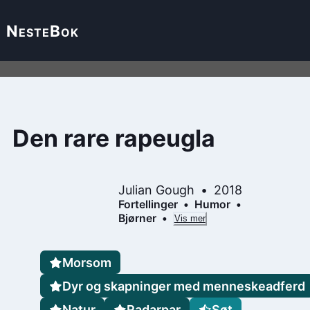
Neste
Bok
Den rare rapeugla
Julian Gough
2018
Fortellinger
Humor
Bjørner
Vis mer
Morsom
Dyr og skapninger med menneskeadferd
Natur
Radarpar
Søt