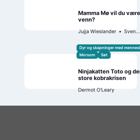
Mamma Mø vil du være
venn?
Jujja Wieslander
Sven
Nordqvist
Dyr og skapninger med mennes
Morsom
Søt
Ninjakatten Toto og d
store kobrakrisen
Dermot O'Leary