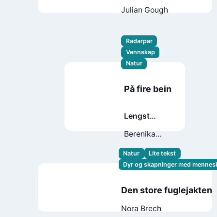
Julian Gough
Radarpar
Vennskap
Natur
På fire bein
Lengst
vekke
Berenika
Kołomycka
Natur
Lite tekst
Dyr og skapninger med mennes
Den store fuglejakten
Nora Brech