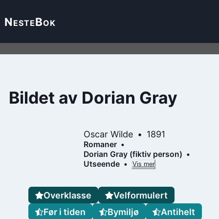
Neste
Bok
Bildet av Dorian Gray
Oscar Wilde
1891
Romaner
Dorian Gray (fiktiv person)
Utseende
Vis mer
Overklasse
Velformulert
Før i tiden
Bymiljø
Antihelt