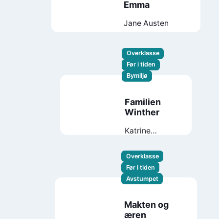
Emma
Jane Austen
Overklasse
Før i tiden
Bymiljø
Familien
Winther
Katrine
Wessel-Aas
Overklasse
Før i tiden
Avstumpet
Makten og
æren