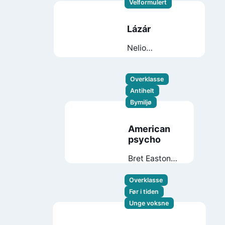
Velformulert
Lázár
Nelio
Biedermann
Overklasse
Antihelt
Bymiljø
American
psycho
Bret Easton
Ellis
Overklasse
Før i tiden
Unge voksne