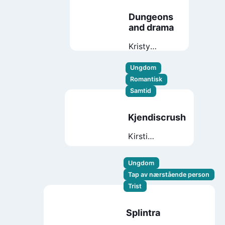
Dungeons
and drama
Kristy
Boyce
Ungdom
Romantisk
Samtid
Kjendiscrush
Kirsti
Kristoffersen
Ungdom
Tap av nærstående person
Trist
Splintra