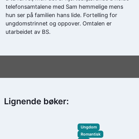
telefonsamtalene med Sam hemmelige mens
hun ser på familien hans lide. Fortelling for
ungdomstrinnet og oppover. Omtalen er
utarbeidet av BS.
Lignende bøker:
Ungdom
Romantisk