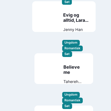
Søt
Evig og
alltid, Lara
Jean
Jenny Han
Ungdom
Romantisk
Søt
Believe
me
Tahereh
Mafi
Ungdom
Romantisk
Søt