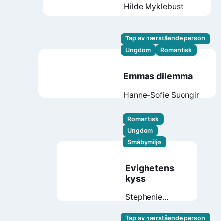
Hilde Myklebust
Tap av nærstående person
Ungdom
Romantisk
Emmas dilemma
Hanne-Sofie Suongir
Romantisk
Ungdom
Småbymiljø
Evighetens
kyss
Stephenie
Meyer
Tap av nærstående person