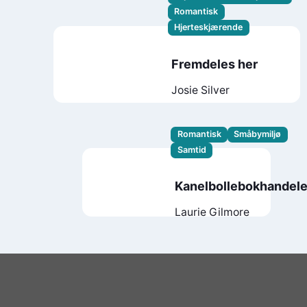
Romantisk
Hjerteskjærende
Fremdeles her
Josie Silver
Romantisk
Småbymiljø
Samtid
Kanelbollebokhandel
Laurie Gilmore