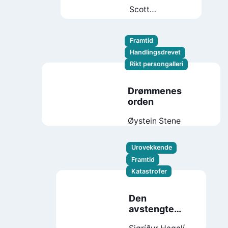
Scott
Westerfeld
Framtid
Handlingsdrevet
Rikt persongalleri
Drømmenes
orden
Øystein Stene
Urovekkende
Framtid
Katastrofer
Den
avstengte
øya