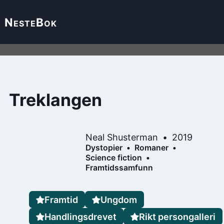
Neste
Bok
Treklangen
Neal Shusterman
2019
Dystopier
Romaner
Science fiction
Framtidssamfunn
Framtid
Ungdom
Handlingsdrevet
Rikt persongalleri