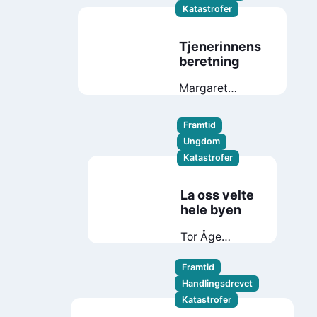
Katastrofer
Tjenerinnens
beretning
Margaret
Atwood
Framtid
Ungdom
Katastrofer
La oss velte
hele byen
Tor Åge
Bringsværd
Framtid
Handlingsdrevet
Katastrofer