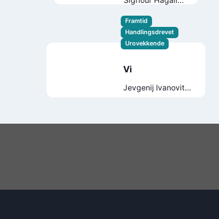
Sigríður Hagalín
Björnsdóttir
Framtid
Handlingsdrevet
Urovekkende
Vi
Jevgenij Ivanovitsj
Zamjatin