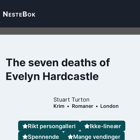
Neste
Bok
The seven deaths of
Evelyn Hardcastle
Stuart Turton
Krim
Romaner
London
Rikt persongalleri
Ikke-lineær
Spennende
Mange vendinger