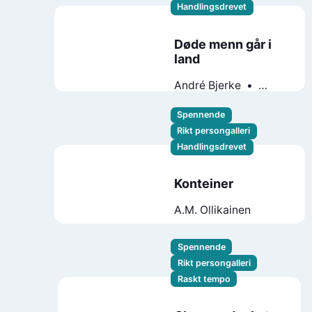
Handlingsdrevet
Døde menn går i
land
André Bjerke
Radioteatret
Terje
Strømdahl
Spennende
Rikt persongalleri
Handlingsdrevet
Konteiner
A.M. Ollikainen
Spennende
Rikt persongalleri
Raskt tempo