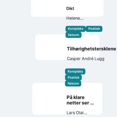
Dikt
Helene
Torvund
Kompleks
Poetisk
Følsom
Tilhørighetstersklene
Casper André Lugg
Kompleks
Poetisk
Følsom
På klare
netter ser vi
opp
Lars Olai