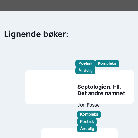
Lignende bøker:
Poetisk
Kompleks
Åndelig
Septologien. I-II.
Det andre namnet
Jon Fosse
Kompleks
Poetisk
Åndelig