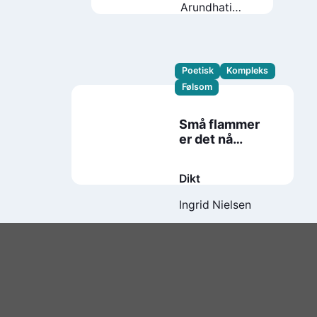
Arundhati
Roy
Poetisk
Kompleks
Følsom
Små flammer
er det nå
overalt
Dikt
Ingrid Nielsen