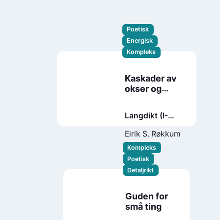
Lillehagen
Poetisk
Energisk
Kompleks
Kaskader av
okser og
aske
Langdikt (I-
XXII)
Eirik S. Røkkum
Kompleks
Poetisk
Detaljrikt
Guden for
små ting