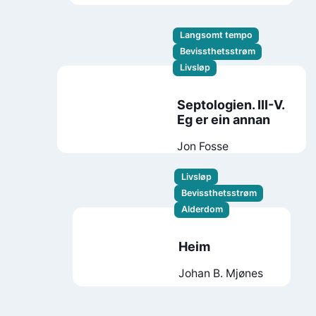
Robinson
Langsomt tempo
Bevissthetsstrøm
Livsløp
Septologien. III-V.
Eg er ein annan
Jon Fosse
Livsløp
Bevissthetsstrøm
Alderdom
Heim
Johan B. Mjønes