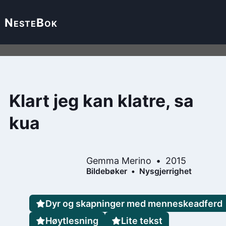
Neste
Bok
Klart jeg kan klatre, sa
kua
Gemma Merino
2015
Bildebøker
Nysgjerrighet
Dyr og skapninger med menneskeadferd
Høytlesning
Lite tekst