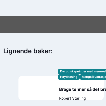
Lignende bøker:
Dyr og skapninger med mennes
Høytlesning
Mange illustrasj
Brage tenner så det br
Robert Starling