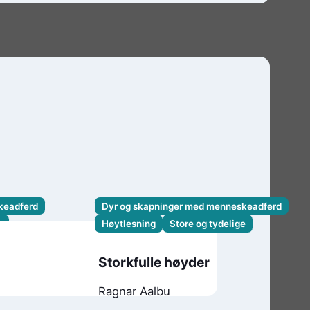
keadferd
Dyr og skapninger med menneskeadferd
e
Høytlesning
Store og tydelige
egg
Storkfulle høyder
Ragnar Aalbu