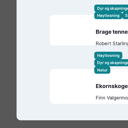
Dyr og skapnin
Høytlesning
S
Brage tenne
Robert Starlin
Høytlesning
Dyr og skapnin
Natur
Ekornskog
Finn Valgerm