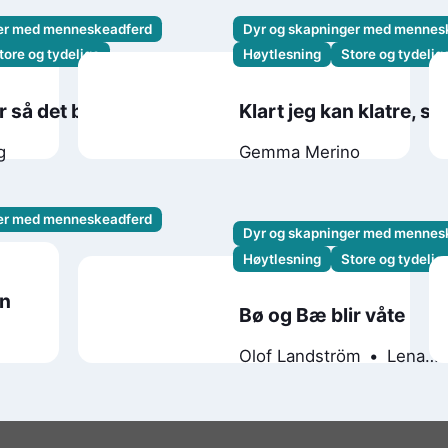
ger med menneskeadferd
Dyr og skapninger med mennes
tore og tydelige
Høytlesning
Store og tydelig
r så det brenner!
Klart jeg kan klatre, sa
g
Gemma Merino
ger med menneskeadferd
Dyr og skapninger med mennes
Høytlesning
Store og tydelig
en
Bø og Bæ blir våte
o
Olof Landström
Lena
Landström