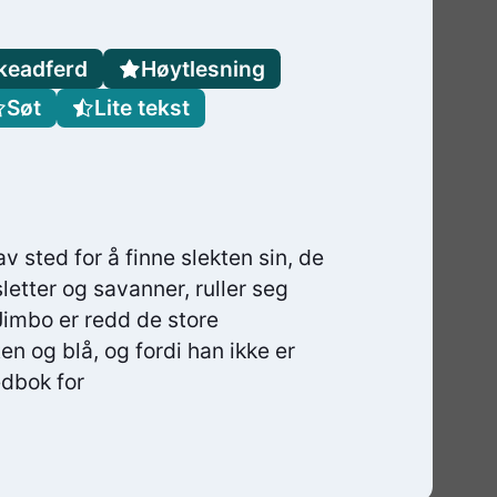
keadferd
Høytlesning
Søt
Lite tekst
v sted for å finne slekten sin, de
sletter og savanner, ruller seg
Jimbo er redd de store
ten og blå, og fordi han ikke er
edbok for