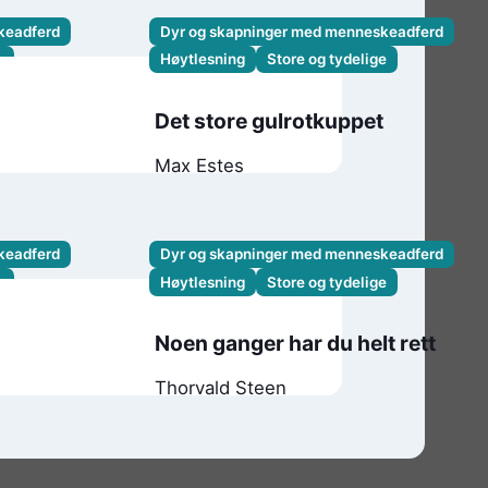
keadferd
Dyr og skapninger med menneskeadferd
e
Høytlesning
Store og tydelige
 kua
Det store gulrotkuppet
Max Estes
keadferd
Dyr og skapninger med menneskeadferd
e
Høytlesning
Store og tydelige
Noen ganger har du helt rett
Thorvald Steen