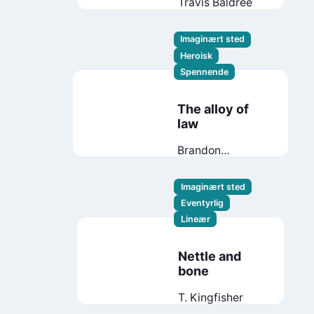
Travis Baldree
Imaginært sted
Heroisk
Spennende
The alloy of
law
Brandon
Sanderson
Imaginært sted
Eventyrlig
Lineær
Nettle and
bone
T. Kingfisher