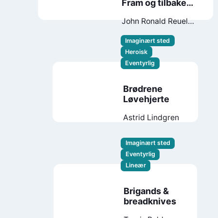
Fram og tilbake
igjen
John Ronald Reuel
Tolkien
Imaginært sted
Heroisk
Eventyrlig
Brødrene
Løvehjerte
Astrid Lindgren
Imaginært sted
Eventyrlig
Lineær
Brigands &
breadknives