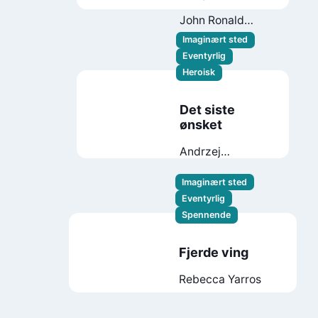
Ringenes herre
John Ronald
Reuel Tolkien
Imaginært sted
Eventyrlig
Heroisk
Det siste
ønsket
Andrzej
Sapkowski
Imaginært sted
Eventyrlig
Spennende
Fjerde ving
Rebecca Yarros