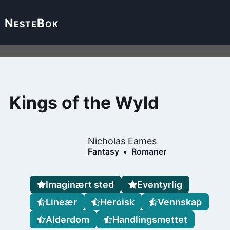
Neste
Bok
Kings of the Wyld
Nicholas Eames
Fantasy
Romaner
Imaginært sted
Eventyrlig
Lineær
Heroisk
Vennskap
Alderdom
Handlingsmettet