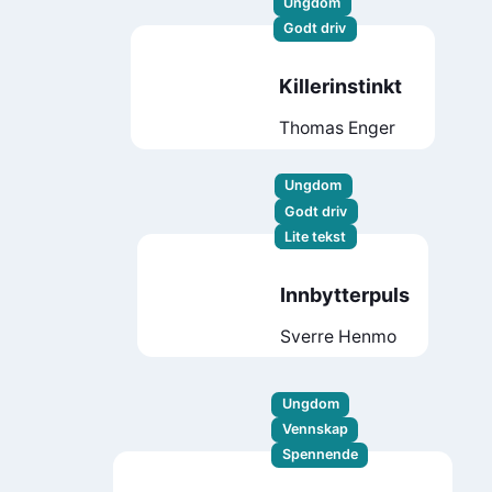
Ungdom
Godt driv
Killerinstinkt
Thomas Enger
Ungdom
Godt driv
Lite tekst
Innbytterpuls
Sverre Henmo
Ungdom
Vennskap
Spennende