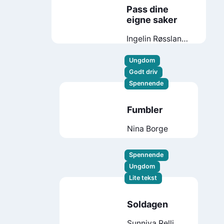
Pass dine
eigne saker
Ingelin Røssland
Stiftelsen
Lese
Ungdom
Godt driv
Spennende
Fumbler
Nina Borge
Spennende
Ungdom
Lite tekst
Soldagen
Sunniva Relling