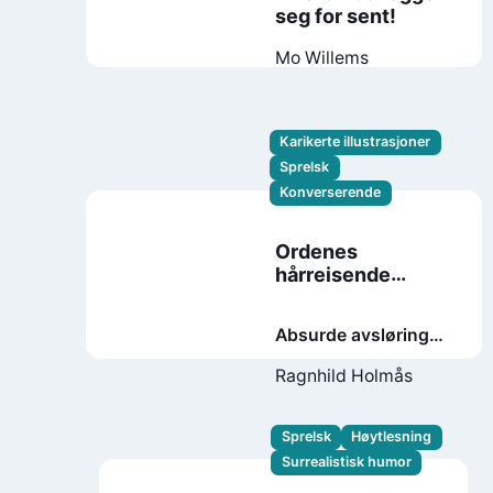
seg for sent!
Mo Willems
Karikerte illustrasjoner
Sprelsk
Konverserende
Ordenes
hårreisende
hemmeligheter
Absurde avsløringer
fra språkets
Ragnhild Holmås
spinnville liv
Sprelsk
Høytlesning
Surrealistisk humor