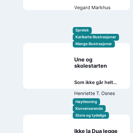
Vegard Markhus
Sprelsk
Karikerte illustrasjoner
Mange illustrasjoner
Une og
skolestarten
Som ikke går helt
etter planen grunnet
Henriette T. Osnes
store doser uhell,
Høytlesning
alvorlige
Konverserende
sykkelproblemer og
Store og tydelige
et enormt dyr som
egentlig ikke hører til
på land
Ikke la Dua legge