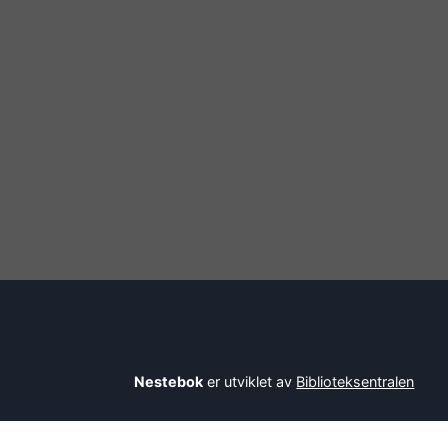
Nestebok
er utviklet av
Biblioteksentralen
Savner du en bok? Be bibliotekaren din om å l