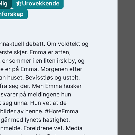
lig
Urovekkende
nforskap
ennaktuell debatt. Om voldtekt og
erste skjer. Emma er atten,
 er sommer i en liten irsk by, og
øyne er på Emma. Morgenen etter
an huset. Bevisstløs og ustelt.
 fra seg der. Men Emma husker
n svarer på meldingene hun
k seg unna. Hun vet at de
 bilder av henne. #HoreEmma.
 går med lynets hastighet.
 anmelde. Foreldrene vet. Media