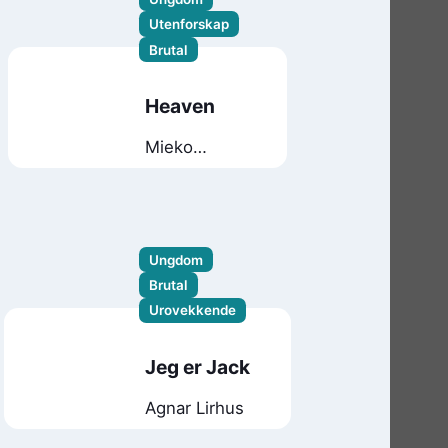
Utenforskap
Brutal
Heaven
Mieko
Kawakami
Ungdom
Brutal
Urovekkende
Jeg er Jack
Agnar Lirhus