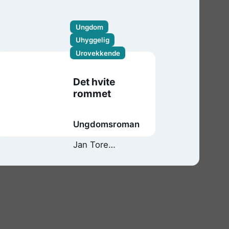
Ungdom
Uhyggelig
Urovekkende
Det hvite
rommet
Ungdomsroman
Jan Tore
Noreng