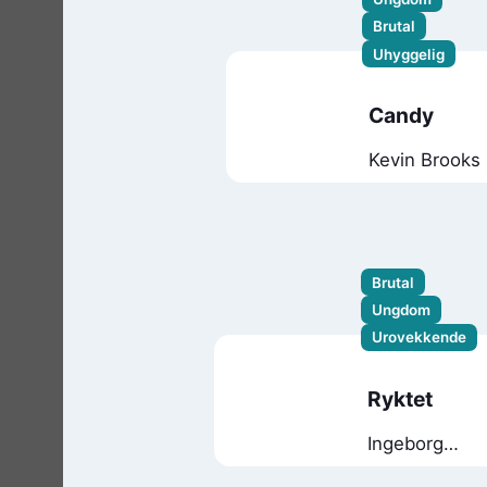
Brutal
Uhyggelig
Candy
Kevin Brooks
Brutal
Ungdom
Urovekkende
Ryktet
Ingeborg
Arvola