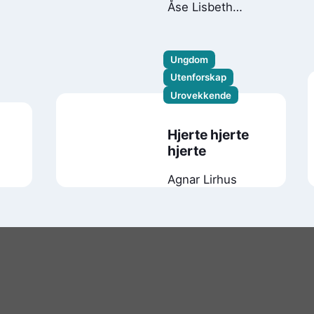
Åse Lisbeth
Ombustvedt
Ungdom
Utenforskap
Urovekkende
Hjerte hjerte
hjerte
Agnar Lirhus