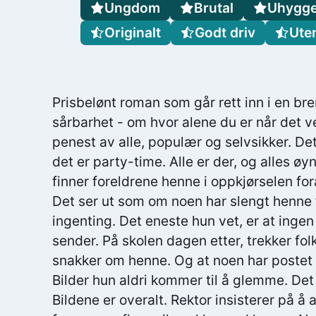
Ungdom
Brutal
Uhygge
Originalt
Godt driv
Ute
Prisbelønt roman som går rett inn i en br
sårbarhet - om hvor alene du er når det v
penest av alle, populær og selvsikker. Det
det er party-time. Alle er der, og alles 
finner foreldrene henne i oppkjørselen for
Det ser ut som om noen har slengt henne
ingenting. Det eneste hun vet, er at inge
sender. På skolen dagen etter, trekker fol
snakker om henne. Og at noen har postet
Bilder hun aldri kommer til å glemme. Det
Bildene er overalt. Rektor insisterer på å