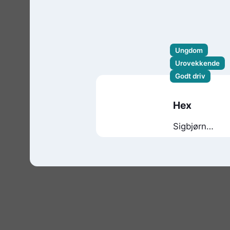
Ungdom
Urovekkende
Godt driv
Hex
Sigbjørn
Mostue