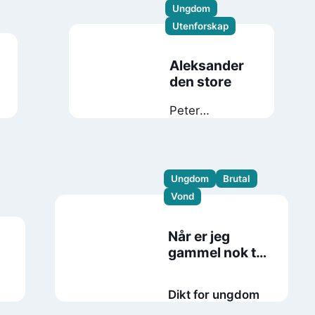
Ungdom
Utenforskap
Aleksander
den store
Peter
Franziskus
Strassegger
Ungdom
Brutal
Vond
Når er jeg
gammel nok til
å skyte faren
min?
Dikt for ungdom