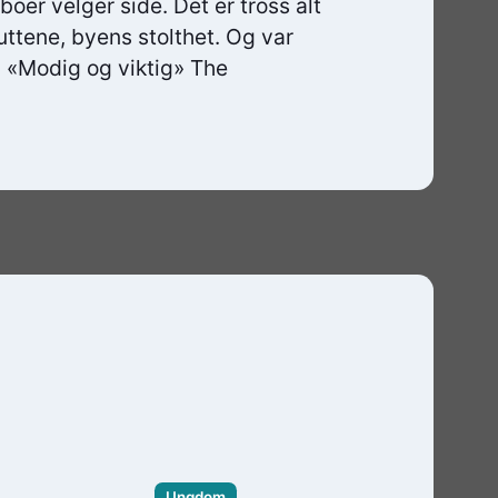
oer velger side. Det er tross alt
ttene, byens stolthet. Og var
 «Modig og viktig» The
Ungdom