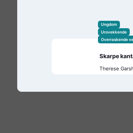
Ungdom
Urovekkende
Overraskende v
Skarpe kant
Therese Gars