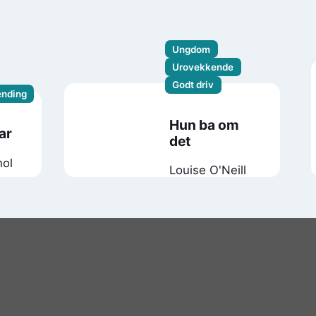
Ungdom
Urovekkende
Godt driv
ending
Hun ba om
ar
det
hol
Louise O'Neill