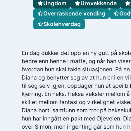
Ungdom
Urovekkende
Overraskende vending
Godt
Skolehverdag
En dag dukker det opp en ny gutt på skole
bedre enn henne i matte, og når han viser 
hvordan hun skal takle situasjonen. På en f
Diana og benytter seg av at hun er i en vi
til seg selv igjen, oppdager hun at speilb
kjerring. En heks. Heksa veksler mellom å 
skillet mellom fantasi og virkelighet visk
Diana borti samfunn som tror på heksekult
hun har inngått en pakt med Djevelen. Di
over Simon, men ingenting går som hun har