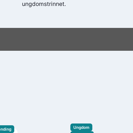
ungdomstrinnet.
Ungdom
ending