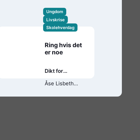
Ungdom
Livskrise
Skolehverdag
Ring hvis det
er noe
Dikt for
ungdom
Åse Lisbeth
Ombustvedt