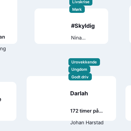
Livskrise
Mørk
#Skyldig
an
Nina
Rossing
eng
Urovekkende
Ungdom
Godt driv
Darlah
e
172 timer på
månen
Johan Harstad