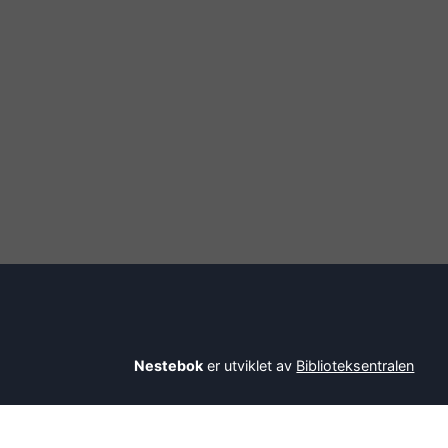
Nestebok
er utviklet av
Biblioteksentralen
Savner du en bok? Be bibliotekaren din om å l