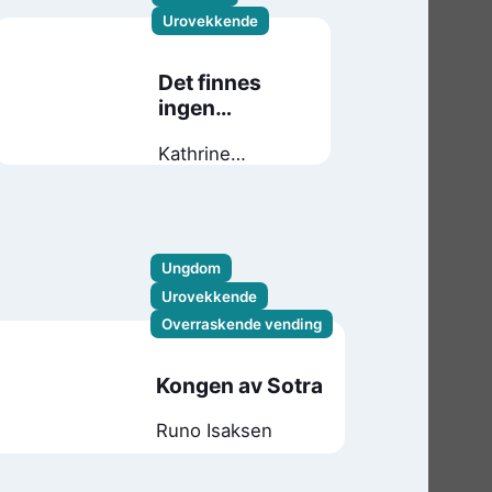
Urovekkende
Det finnes
ingen
sannhet
Kathrine
Nedrejord
Ungdom
Urovekkende
Overraskende vending
Kongen av Sotra
Runo Isaksen