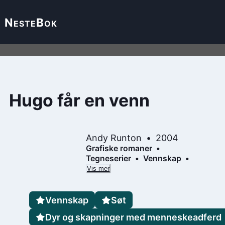
Neste
Bok
Hugo får en venn
Andy Runton
2004
Grafiske romaner
Tegneserier
Vennskap
Vis mer
Vennskap
Søt
Dyr og skapninger med menneskeadferd