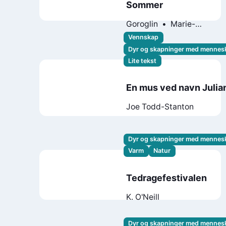
Sommer
Goroglin
Marie-
Caroline Villand
Vennskap
Hye-Ji Yoon
Dyr og skapninger med mennes
Lite tekst
En mus ved navn Julia
Joe Todd-Stanton
Dyr og skapninger med mennes
Varm
Natur
Tedragefestivalen
K. O'Neill
Dyr og skapninger med mennes