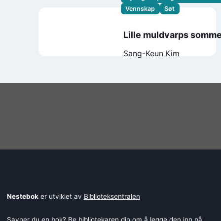
Vennskap
Søt
Lille muldvarps somme
Sang-Keun Kim
Nestebok
er utviklet av
Biblioteksentralen
Savner du en bok? Be bibliotekaren din om å legge den inn på