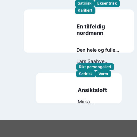
Satirisk
Eksentrisk
Karikert
En tilfeldig
nordmann
Den hele og fulle
sannheten om
Lars Saabye
Gordon Mo
Christensen
Rikt persongalleri
Satirisk
Varm
Ansiktsløft
Miika
Nousiainen