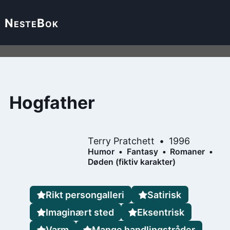
Neste
Bok
Hogfather
Terry Pratchett
1996
Humor
Fantasy
Romaner
Døden (fiktiv karakter)
Rikt persongalleri
Satirisk
Imaginært sted
Eksentrisk
Varm
Mange handlingstråder