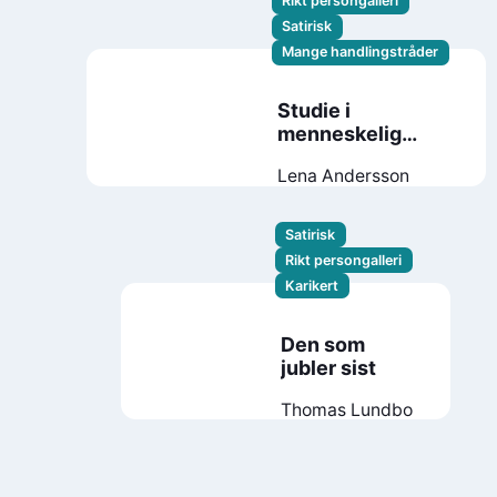
Rikt persongalleri
Satirisk
Mange handlingstråder
Studie i
menneskelig
atferd
Lena Andersson
Satirisk
Rikt persongalleri
Karikert
Den som
jubler sist
Thomas Lundbo