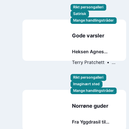
Rikt persongalleri
Satirisk
Mange handlingstråder
Gode varsler
Heksen Agnes
Nutters fine og
Terry Pratchett
korrekte profetier
Neil Gaiman
Rikt persongalleri
Imaginært sted
Mange handlingstråder
Norrøne guder
Fra Yggdrasil til
ragnarok