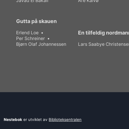
Javad El Bakali
Are Kalvø
Gutta på skauen
En tilfeldig nordman
Erlend Loe
Per Schreiner
Bjørn Olaf Johannessen
Lars Saabye Christense
Nestebok
er utviklet av
Biblioteksentralen