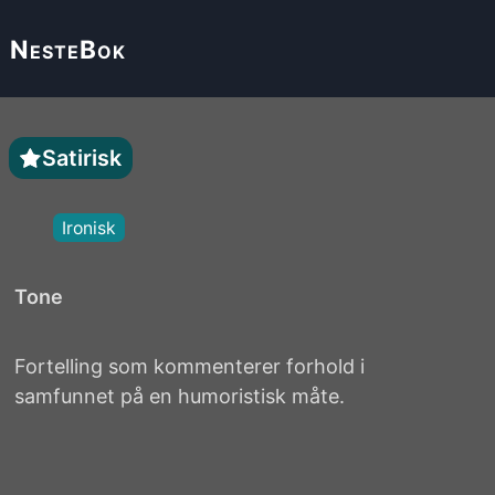
Neste
Bok
Satirisk
Ironisk
Tone
Fortelling som kommenterer forhold i
samfunnet på en humoristisk måte.