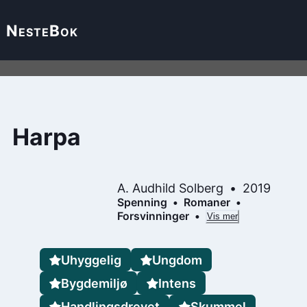
Neste
Bok
Harpa
A. Audhild Solberg
2019
Spenning
Romaner
Forsvinninger
Vis mer
Uhyggelig
Ungdom
Bygdemiljø
Intens
Handlingsdrevet
Skummel