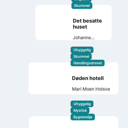
Skummel
Det besatte
huset
Johanne
Scheen
Jahnsen
Uhyggelig
Skummel
Handlingsdrevet
Døden hotell
Mari Moen Holsve
Uhyggelig
Mystisk
Bygdemiljø