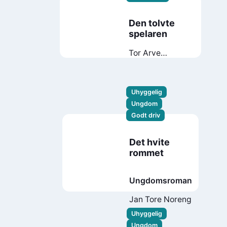
Den tolvte
spelaren
Tor Arve
Røssland
Uhyggelig
Ungdom
Godt driv
Det hvite
rommet
Ungdomsroman
Jan Tore Noreng
Uhyggelig
Ungdom