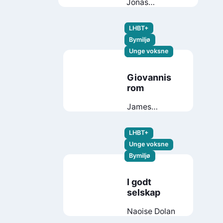
Jonas
Sundquist
LHBT+
Bymiljø
Unge voksne
Giovannis
rom
James
Baldwin
LHBT+
Unge voksne
Bymiljø
I godt
selskap
Naoise Dolan