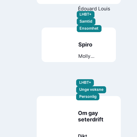
Édouard Louis
LHBT+
Samtid
Ensomhet
Spiro
Molly
Øxnevad
LHBT+
Unge voksne
Personlig
Om gay
seterdrift
Dikt