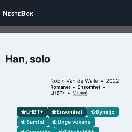
Neste
Bok
Han, solo
Robin Van de Walle
2022
Romaner
Ensomhet
LHBT+
Vis mer
LHBT+
Ensomhet
Bymiljø
Samtid
Unge voksne
Personlig
Tilbakeblikk