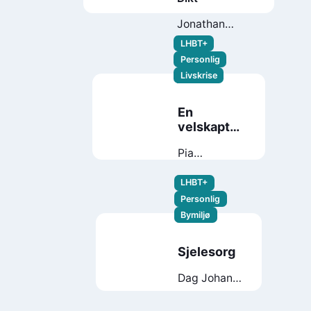
Jonathan
August Lengali
LHBT+
Personlig
Livskrise
En
velskapt
pike
Pia
Edvardsen
LHBT+
Personlig
Bymiljø
Sjelesorg
Dag Johan
Haugerud