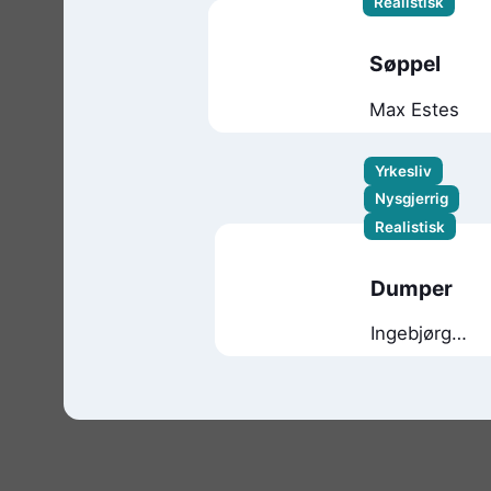
Realistisk
Søppel
Max Estes
Yrkesliv
Nysgjerrig
Realistisk
Dumper
Ingebjørg
Faugstad
Mæland