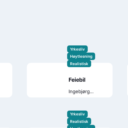
Yrkesliv
Høytlesning
Realistisk
Feiebil
Ingebjørg
Faugstad
Mæland
Yrkesliv
Realistisk