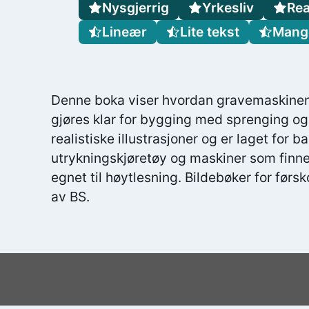
Nysgjerrig
Yrkesliv
Rea
Lineær
Lite tekst
Mange
Denne boka viser hvordan gravemaskinen 
gjøres klar for bygging med sprenging og t
realistiske illustrasjoner og er laget for b
utrykningskjøretøy og maskiner som finn
egnet til høytlesning. Bildebøker for førs
av BS.