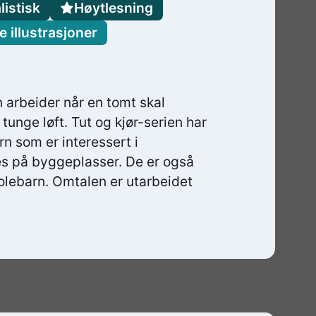
listisk
Høytlesning
 illustrasjoner
arbeider når en tomt skal
unge løft. Tut og kjør-serien har
arn som er interessert i
es på byggeplasser. De er også
kolebarn. Omtalen er utarbeidet