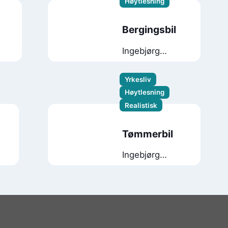
Høytlesning
Bergingsbil
Ingebjørg
Faugstad
Mæland
Yrkesliv
Høytlesning
Realistisk
Tømmerbil
Ingebjørg
Faugstad
Mæland