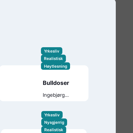
Yrkesliv
Realistisk
Høytlesning
Bulldoser
Ingebjørg
Faugstad
Mæland
Yrkesliv
Nysgjerrig
Realistisk