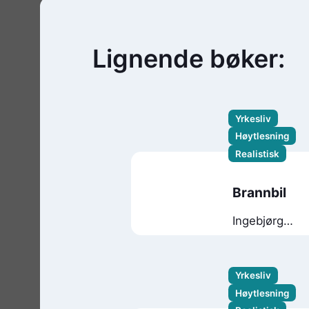
Lignende bøker:
Yrkesliv
Høytlesning
Realistisk
Brannbil
Ingebjørg
Faugstad
Mæland
Yrkesliv
Høytlesning