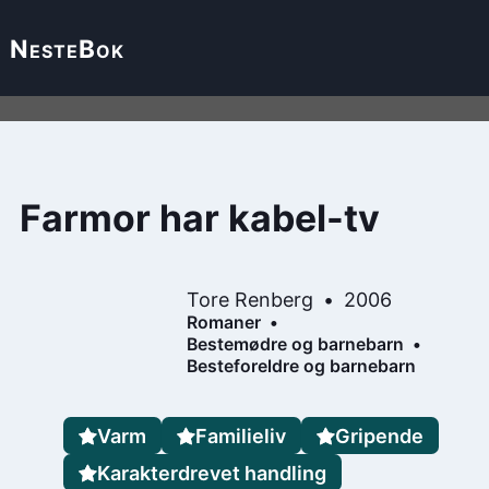
Neste
Bok
Farmor har kabel-tv
Tore Renberg
2006
Romaner
Bestemødre og barnebarn
Besteforeldre og barnebarn
Varm
Familieliv
Gripende
Karakterdrevet handling