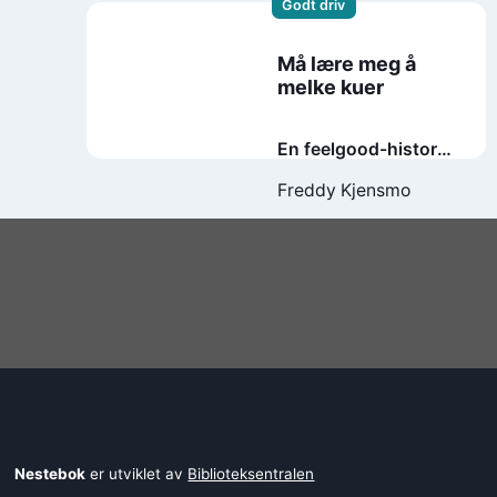
Godt driv
Må lære meg å
melke kuer
En feelgood-historie
fra
Freddy Kjensmo
demensavdelingen
Nestebok
er utviklet av
Biblioteksentralen