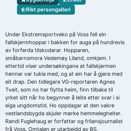
Rikt persongalleri
Under Ekstremsportveko på Voss fell ein
fallskjermhoppar i bakken for auga på hundrevis
av forferda tilskodarar. Hopparen,
småbarnsmora Veslemøy Liland, omkjem. I
ettertid viser undersøkingane at fallskjermen
hennar var tukla med, og at ein har å gjere med
eit drap. Den tidlegare VG-reportaren Agnes
Tveit, som no har flytta heim, finn tilbake til
yrket sitt når ho begynner å leite etter svar i si
eiga ungdomstid. Ho oppdagar at den vakre
vestlandsbygda skjuler mørke hemmelegheiter.
Randi Fuglehaug er forfattar og frilansjournalist
frå Voss. Omtalen er utarbeidd av BS.