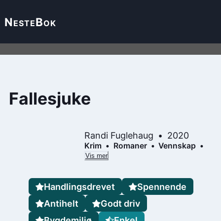
Neste
Bok
Fallesjuke
Randi Fuglehaug
2020
Krim
Romaner
Vennskap
Vis mer
Handlingsdrevet
Spennende
Antihelt
Godt driv
Bygdemiljø
Enkel