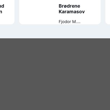
nd
Brødrene
n
Karamasov
Fjodor M.
Dostojevskij