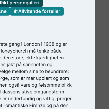
Rikt persongalleri
sne
Allvitende forteller
rste gang i London i 1908 og er
cy Honeychurch må tenke både
r den store, ekte kjærligheten.
s jakt på sannheten og
 velge mellom sine to beundrere:
orge, som er mer upolert og som
 men også vare og følsomme blikk
delklassens stive omgangsform -
e er underfundig og vittig, preger
det romantiske Firenze og på den