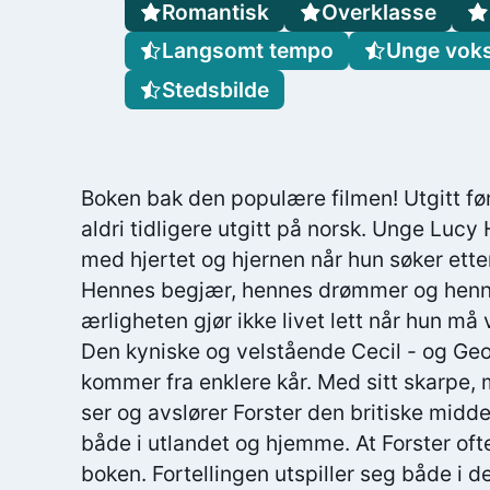
Romantisk
Overklasse
Langsomt tempo
Unge vok
Stedsbilde
Boken bak den populære filmen! Utgitt fø
aldri tidligere utgitt på norsk. Unge Lu
med hjertet og hjernen når hun søker ette
Hennes begjær, hennes drømmer og henne
ærligheten gjør ikke livet lett når hun må
Den kyniske og velstående Cecil - og Ge
kommer fra enklere kår. Med sitt skarpe,
ser og avslører Forster den britiske mid
både i utlandet og hjemme. At Forster oft
boken. Fortellingen utspiller seg både i 