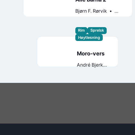
Bjørn F. Rørvik
Eivind Gulliksen
Rim
Sprelsk
Høytlesning
Moro-vers
André Bjerke
Svein
Nyhus