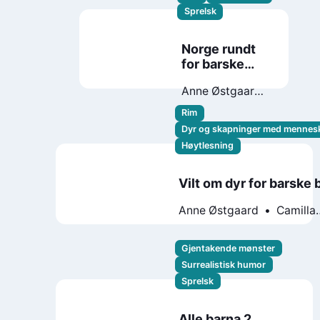
Sprelsk
Norge rundt
for barske
barn
Anne Østgaard
Egil Nyhus
Rim
Dyr og skapninger med mennes
Høytlesning
Vilt om dyr for barske 
Anne Østgaard
Camilla
Victoria Storm
Gjentakende mønster
Surrealistisk humor
Sprelsk
Alle barna 2