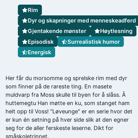
Rim
Dyr og skapninger med menneskeadferd
Gjentakende mønster
Høytlesning
Episodisk
Surrealistisk humor
Energisk
Her får du morsomme og sprelske rim med dyr
som finner på de rareste ting. En masete
muldvarp fra Moss skulle til byen for å slåss. Å
huttemegtu Han møtte en ku, som stanget ham
helt opp til Voss! "Løveunge" er en serie hvor det
er kun én setning på hver side slik at den egner
seg for de aller ferskeste leserne. Dikt for
småskoletrinnet.