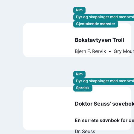
Rim
Dyr og skapninger med mennes
Gjentakende mønster
Bokstavtyven Troll
Bjørn F. Rørvik
Gry Mou
Rim
Dyr og skapninger med mennes
Sprelsk
Doktor Seuss' sovebo
En surrete søvnbok for d
skal sove
Dr. Seuss