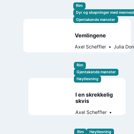
Rim
Dyr og skapninger med mennes
Gjentakende mønster
Vemlingene
Axel Scheffler
Julia Do
Rim
Gjentakende mønster
Høytlesning
I en skrekkelig
skvis
Axel Scheffler
Julia Donaldson
Rim
Høytlesning