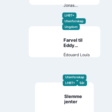
Ulrik
Jonas
Sundquist
LHBT+
Utenforskap
Ungdom
Farvel til
Eddy
Bellegueule
Édouard Louis
Utenforskap
LHBT+
Sår
Slemme
jenter