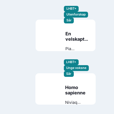
LHBT+
Utenforskap
Sår
En
velskapt
pike
Pia
Edvardsen
LHBT+
Unge voksne
Sår
Homo
sapienne
Niviaq
Korneliussen