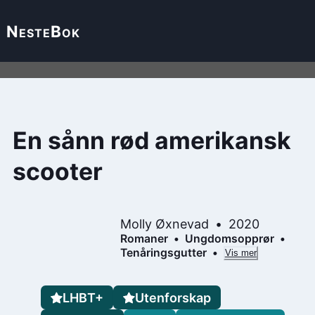
Neste
Bok
En sånn rød amerikansk
scooter
Molly Øxnevad
2020
Romaner
Ungdomsopprør
Tenåringsgutter
Vis mer
LHBT+
Utenforskap