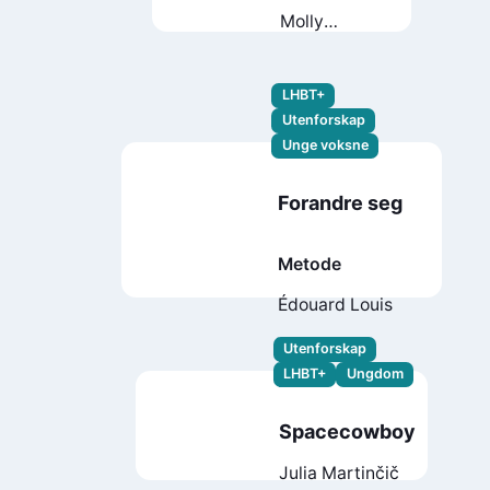
Molly
Øxnevad
LHBT+
Utenforskap
Unge voksne
Forandre seg
Metode
Édouard Louis
Utenforskap
LHBT+
Ungdom
Spacecowboy
Julia Martinčič