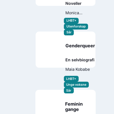
Noveller
Monica
Goksøyr
LHBT+
Utenforskap
Sår
Genderqueer
En selvbiografi
Maia Kobabe
LHBT+
Unge voksne
Sår
Feminin
gange