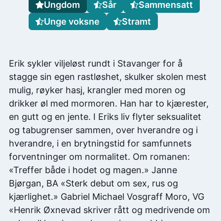
Ungdom
Sår
Sammensatt
Unge voksne
Stramt
Erik sykler viljeløst rundt i Stavanger for å
stagge sin egen rastløshet, skulker skolen mest
mulig, røyker hasj, krangler med moren og
drikker øl med mormoren. Han har to kjærester,
en gutt og en jente. I Eriks liv flyter seksualitet
og tabugrenser sammen, over hverandre og i
hverandre, i en brytningstid for samfunnets
forventninger om normalitet. Om romanen:
«Treffer både i hodet og magen.» Janne
Bjørgan, BA «Sterk debut om sex, rus og
kjærlighet.» Gabriel Michael Vosgraff Moro, VG
«Henrik Øxnevad skriver rått og medrivende om