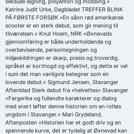
seksuell legning, polyamori og mobbing.»
Katrine Judit Urke, Dagbladet TREFFER BLINK
PÅ FØRSTE FORSØK «En sånn rød amerikansk
scooter er en sterk debut, som gir mening til
tilværelsen.» Knut Hoem, NRK «Øxnevads
gjennomføring er både underholdende og
overbevisende, persontegningen og
miljøskildringen er skarp, presis og troverdig,
språket er korthogd og effektivt, og dette er vel
i sum det man vanligvis betegner som en
lovende debut.» Sigmund Jensen, Stavanger
Aftenblad Sterk debut fra «helvettes» Stavanger
«Fargerike og fullendte karakterer og dialog
med snert løfter denne historien om en rotløs
ungdom i Stavanger.» Mari Grydeland,
Aftenposten «Historien har et godt driv og en
spennende kurve, det er tydelig at Øxnevad kan