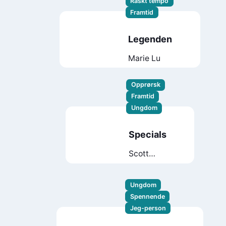
Raskt tempo
Framtid
Legenden
Marie Lu
Opprørsk
Framtid
Ungdom
Specials
Scott
Westerfeld
Ungdom
Spennende
Jeg-person