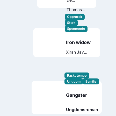
De
bortførte
Thomas
Enger
Opprørsk
Sterk
Spennende
Iron widow
Xiran Jay
Zhao
Raskt tempo
Ungdom
Bymiljø
Gangster
Ungdomsroman