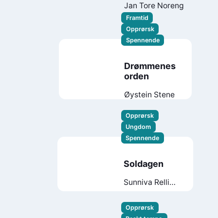
Jan Tore Noreng
Framtid
Opprørsk
Spennende
Drømmenes
orden
Øystein Stene
Opprørsk
Ungdom
Spennende
Soldagen
Sunniva Relling
Berg
Opprørsk