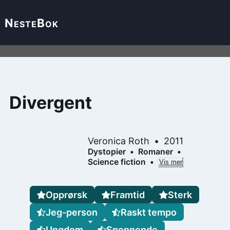
Neste
Bok
Divergent
Veronica Roth
2011
Dystopier
Romaner
Science fiction
Vis mer
Opprørsk
Framtid
Sterk
Jeg-person
Raskt tempo
Ungdom
Spennende