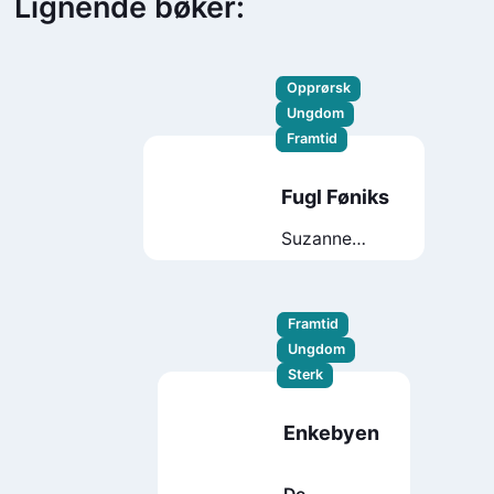
Lignende bøker:
Opprørsk
Ungdom
Framtid
Fugl Føniks
Suzanne
Collins
Framtid
Ungdom
Sterk
Enkebyen