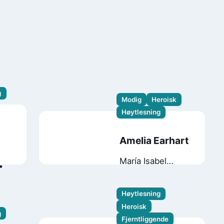
g
Modig
Heroisk
Høytlesning
Amelia Earhart
María Isabel
Sánchez Vegara
Mariadiamantes
Høytlesning
Heroisk
g
Fjerntliggende