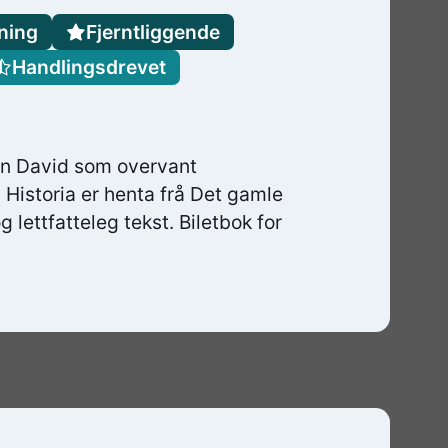
ning
Fjerntliggende
Handlingsdrevet
ten David som overvant
 Historia er henta frå Det gamle
g lettfatteleg tekst. Biletbok for