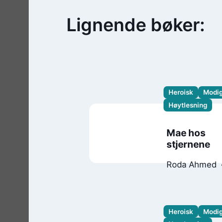
Lignende bøker:
Heroisk
Modi
Høytlesning
Mae hos
stjernene
Roda Ahmed
Stasia
Burrington
Heroisk
Modi