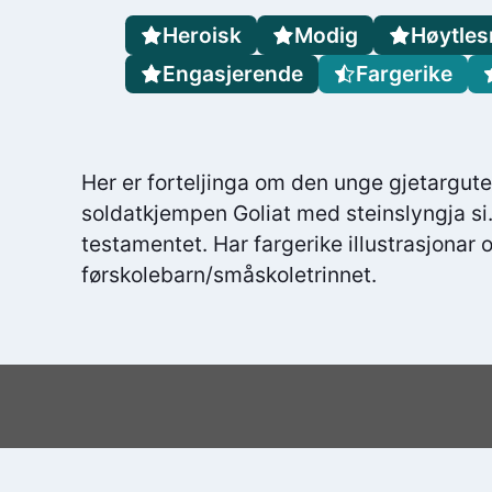
Heroisk
Modig
Høytles
Engasjerende
Fargerike
Her er forteljinga om den unge gjetargu
soldatkjempen Goliat med steinslyngja si.
testamentet. Har fargerike illustrasjonar o
førskolebarn/småskoletrinnet.