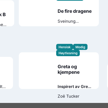
De fire dragene
k B
Sveinung
men
Oppegaard
eppe
Monica Sogn
Heroisk
Modig
Høytlesning
Greta og
kjempene
dt
Inspirert av Greta
Thunbergs kamp
Zoë Tucker
for å redde jorda
vår