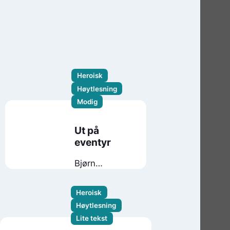
Heroisk
Høytlesning
Modig
Ut på
eventyr
Bjørn
Ousland
Heroisk
Høytlesning
Lite tekst