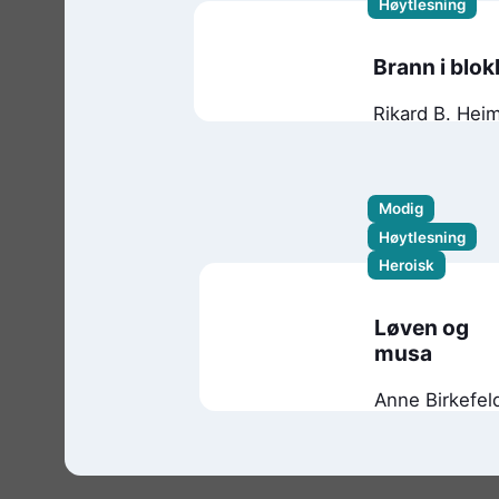
Høytlesning
Brann i blok
Rikard B. Hei
Håvard Kl
Modig
Høytlesning
Heroisk
Løven og
musa
Anne Birkefel
Ragde
Aisopos