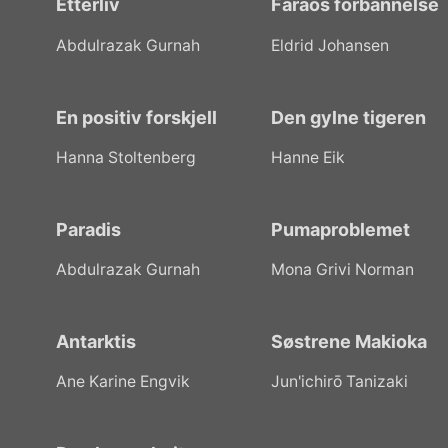
Etterliv
Faraos forbannelse
Abdulrazak Gurnah
Eldrid Johansen
En positiv forskjell
Den gylne tigeren
Hanna Stoltenberg
Hanne Eik
Paradis
Pumaproblemet
Abdulrazak Gurnah
Mona Grivi Norman
Antarktis
Søstrene Makioka
Ane Karine Engvik
Jun'ichirō Tanizaki