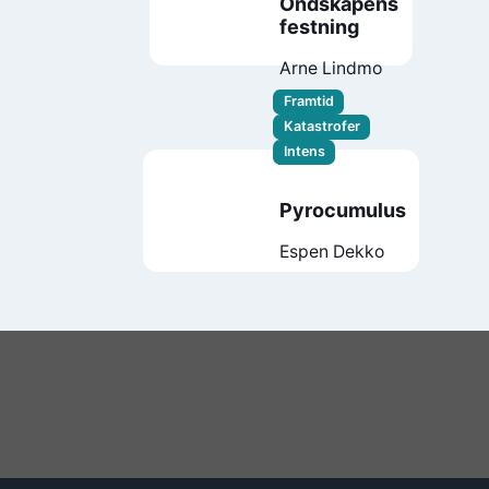
Ondskapens
festning
Arne Lindmo
Framtid
Katastrofer
Intens
Pyrocumulus
Espen Dekko