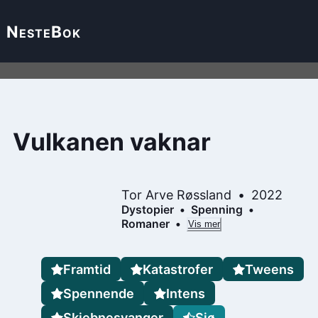
Neste
Bok
Vulkanen vaknar
Tor Arve Røssland
2022
Dystopier
Spenning
Romaner
Vis mer
Framtid
Katastrofer
Tweens
Spennende
Intens
Skjebnesvanger
Sjø