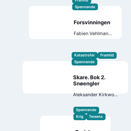
Framtid
Spennende
Forsvinningen
Fabien Vehlmann
Bruno Gazzotti
Katastrofer
Framtid
Spennende
Skare. Bok 2.
Snøengler
Aleksander Kirkwood
Brown
Thomas
Falla Eriksen
Spennende
Krig
Tweens