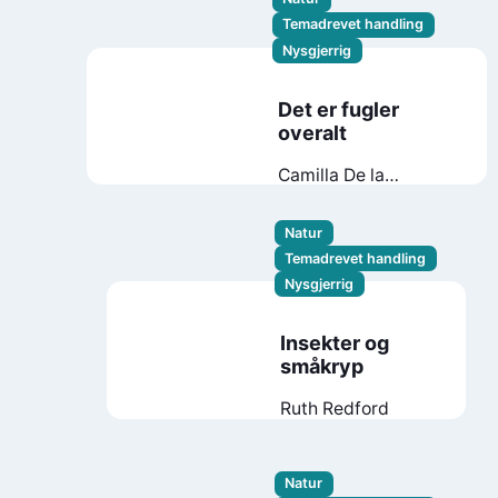
Temadrevet handling
Nysgjerrig
Det er fugler
overalt
Camilla De la
Bédoyère
Britta
Teckentrup
Natur
Temadrevet handling
Nysgjerrig
Insekter og
småkryp
Ruth Redford
Natur