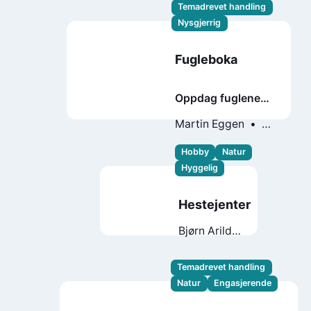
Temadrevet handling
Nysgjerrig
Fugleboka
Oppdag fuglene
der du bor
Martin Eggen
Mari Klaussen
Hobby
Natur
Hyggelig
Hestejenter
Bjørn Arild
Ersland
Temadrevet handling
Natur
Engasjerende