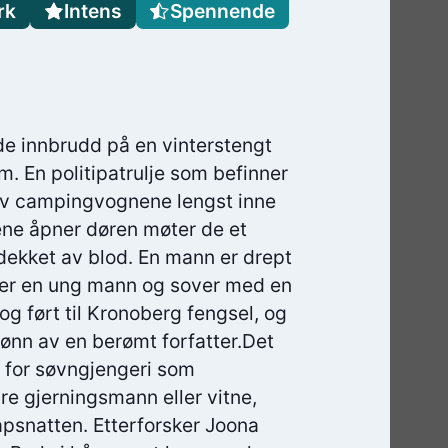
rk
Intens
Spennende
e innbrudd på en vinterstengt
. En politipatrulje som befinner
n av campingvognene lengst inne
ene åpner døren møter de et
 dekket av blod. En mann er drept
gger en ung mann og sover med en
og ført til Kronoberg fengsel, og
sønn av en berømt forfatter.Det
m for søvngjengeri som
re gjerningsmann eller vitne,
apsnatten. Etterforsker Joona