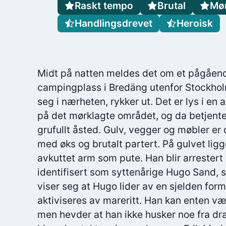
Raskt tempo
Brutal
Mø
Handlingsdrevet
Heroisk
Midt på natten meldes det om et pågåend
campingplass i Bredäng utenfor Stockholm
seg i nærheten, rykker ut. Det er lys i e
på det mørklagte området, og da betjent
grufullt åsted. Gulv, vegger og møbler er
med øks og brutalt partert. På gulvet li
avkuttet arm som pute. Han blir arrestert 
identifisert som syttenårige Hugo Sand, 
viser seg at Hugo lider av en sjelden for
aktiviseres av mareritt. Han kan enten væ
men hevder at han ikke husker noe fra dr