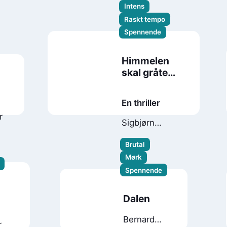
Intens
Raskt tempo
Spennende
Himmelen
skal gråte
blod
En thriller
r
Sigbjørn
Mostue
Brutal
Mørk
Spennende
e
Dalen
Bernard
r