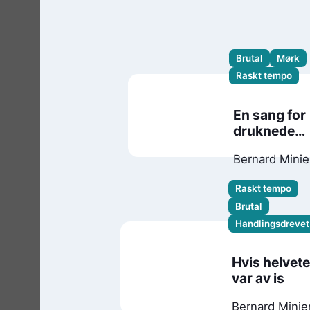
Brutal
Mørk
Raskt tempo
En sang for
druknede
sjeler
Bernard Minie
Raskt tempo
Brutal
Handlingsdrevet
Hvis helvet
var av is
Bernard Minie