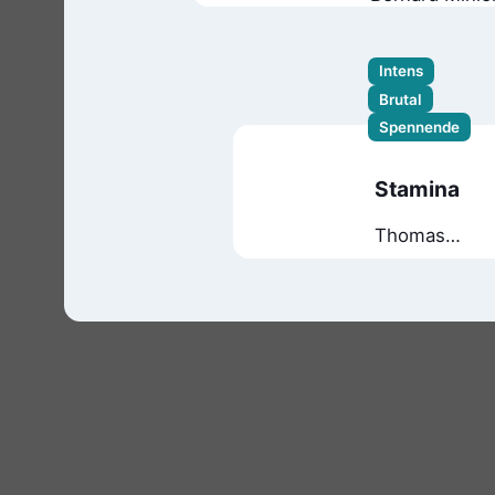
Intens
Brutal
Spennende
Stamina
Thomas
Bagger