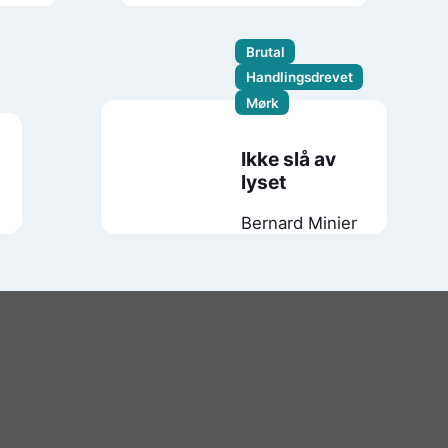
Minier
Brutal
Handlingsdrevet
Mørk
Ikke slå av
lyset
Bernard Minier