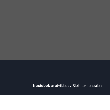
Nestebok
er utviklet av
Biblioteksentralen
Savner du en bok? Be bibliotekaren din om å l