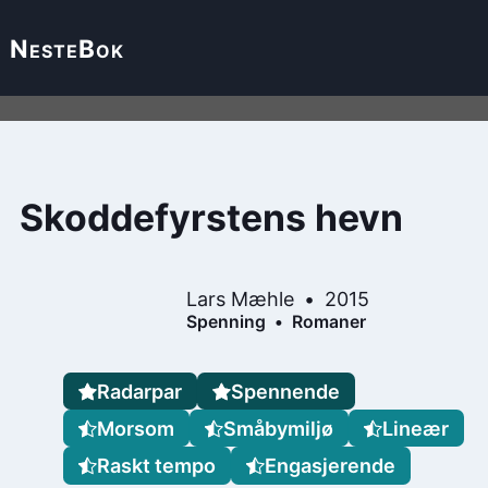
Neste
Bok
Skoddefyrstens hevn
Lars Mæhle
2015
Spenning
Romaner
Radarpar
Spennende
Morsom
Småbymiljø
Lineær
Raskt tempo
Engasjerende