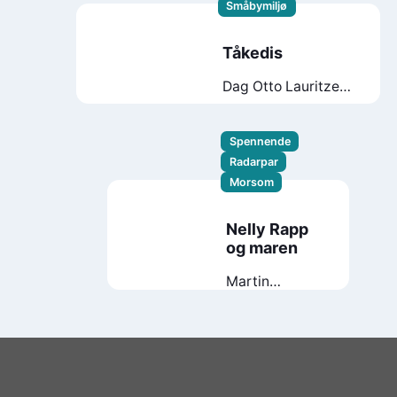
Småbymiljø
Tåkedis
Dag Otto Lauritzen
Frode Eie Larsen
Spennende
Radarpar
Morsom
Nelly Rapp
og maren
Martin
Widmark