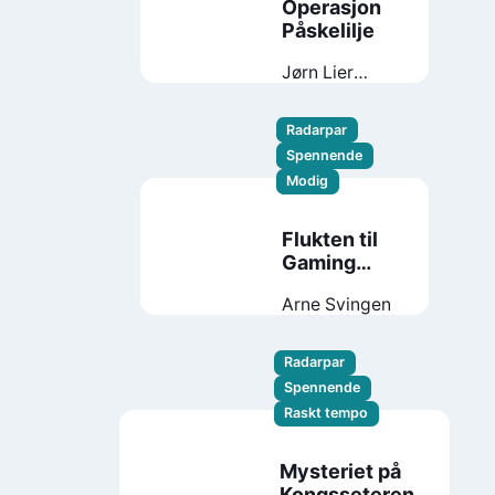
Operasjon
Påskelilje
Jørn Lier
Horst
Radarpar
Spennende
Modig
Flukten til
Gaming
City
Arne Svingen
Radarpar
Spennende
Raskt tempo
Mysteriet på
Kongsseteren