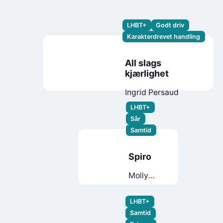
LHBT+
Godt driv
Karakterdrevet handling
All slags
kjærlighet
Ingrid Persaud
LHBT+
Sår
Samtid
Spiro
Molly
Øxnevad
LHBT+
Samtid