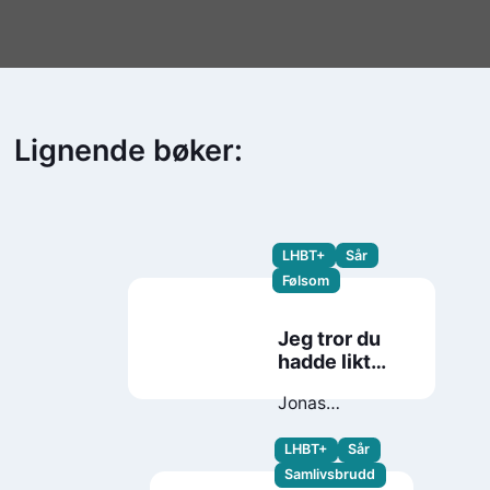
Lignende bøker:
LHBT+
Sår
Følsom
Jeg tror du
hadde likt
Ulrik
Jonas
Sundquist
LHBT+
Sår
Samlivsbrudd