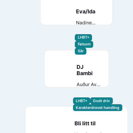
Eva/Ida
Nadine
Mackell
LHBT+
Følsom
Sår
DJ
Bambi
Auður Ava
Ólafsdóttir
LHBT+
Godt driv
Karakterdrevet handling
Bli litt til