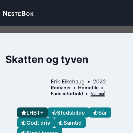
Neste
Bok
Skatten og tyven
Erik Eikehaug
2022
Romaner
Homofile
Familieforhold
Vis mer
LHBT+
Stedsbilde
Sår
Godt driv
Samtid
Svart humor