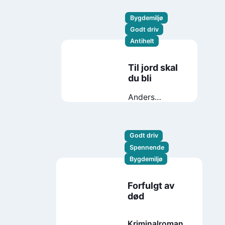
Bygdemiljø
Godt driv
Antihelt
Til jord skal
du bli
Anders
Totland
Godt driv
Spennende
Bygdemiljø
Forfulgt av
død
Kriminalroman