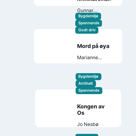
Gunnar
Staalesen
Bygdemiljø
Spennende
Godt driv
Mord på øya
Marianne
Cedervall
Bygdemiljø
Antihelt
Spennende
Kongen av
Os
Jo Nesbø