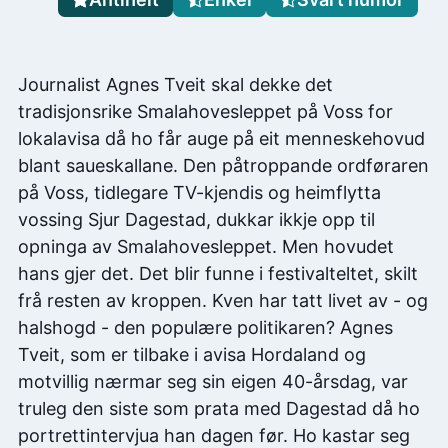
Journalist Agnes Tveit skal dekke det
tradisjonsrike Smalahovesleppet på Voss for
lokalavisa då ho får auge på eit menneskehovud
blant saueskallane. Den påtroppande ordføraren
på Voss, tidlegare TV-kjendis og heimflytta
vossing Sjur Dagestad, dukkar ikkje opp til
opninga av Smalahovesleppet. Men hovudet
hans gjer det. Det blir funne i festivalteltet, skilt
frå resten av kroppen. Kven har tatt livet av - og
halshogd - den populære politikaren? Agnes
Tveit, som er tilbake i avisa Hordaland og
motvillig nærmar seg sin eigen 40-årsdag, var
truleg den siste som prata med Dagestad då ho
portrettintervjua han dagen før. Ho kastar seg