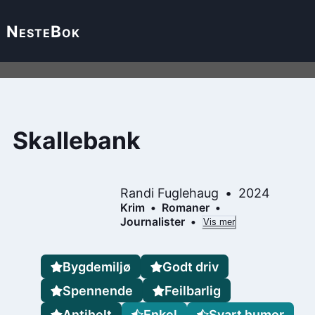
Neste
Bok
Skallebank
Randi Fuglehaug
2024
Krim
Romaner
Journalister
Vis mer
Bygdemiljø
Godt driv
Spennende
Feilbarlig
Antihelt
Enkel
Svart humor