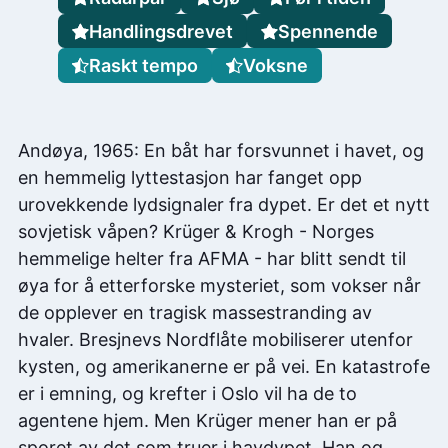
Handlingsdrevet
Spennende
Raskt tempo
Voksne
Andøya, 1965: En båt har forsvunnet i havet, og
en hemmelig lyttestasjon har fanget opp
urovekkende lydsignaler fra dypet. Er det et nytt
sovjetisk våpen? Krüger & Krogh - Norges
hemmelige helter fra AFMA - har blitt sendt til
øya for å etterforske mysteriet, som vokser når
de opplever en tragisk massestranding av
hvaler. Bresjnevs Nordflåte mobiliserer utenfor
kysten, og amerikanerne er på vei. En katastrofe
er i emning, og krefter i Oslo vil ha de to
agentene hjem. Men Krüger mener han er på
sporet av det som truer i havdypet. Han og