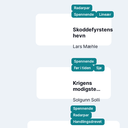
Radarpar
Spennende
Lineær
Skoddefyrstens
hevn
Lars Mæhle
Spennende
Før i tiden
Sjø
Krigens
modigste
menn
Solgunn Solli
Spennende
Radarpar
Handlingsdrevet