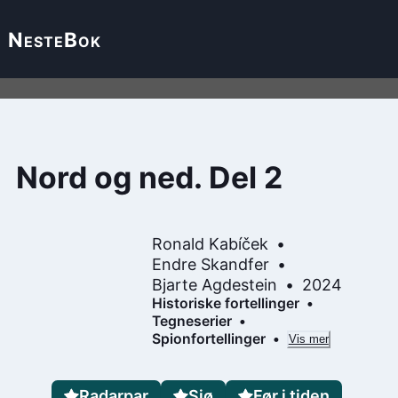
Neste
Bok
Nord og ned. Del 2
Ronald Kabíček
Endre Skandfer
Bjarte Agdestein
2024
Historiske fortellinger
Tegneserier
Spionfortellinger
Vis mer
Radarpar
Sjø
Før i tiden