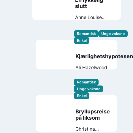
slutt
Anne Louise
Morseth
Romantisk
Unge voksne
Enkel
Kjærlighetshypotese
Ali Hazelwood
Romantisk
Unge voksne
Enkel
Bryllupsreise
på liksom
Christina