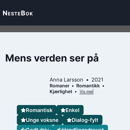
Neste
Bok
Mens verden ser på
Anna Larsson
2021
Romaner
Romantikk
Kjærlighet
Vis mer
Romantisk
Enkel
Unge voksne
Dialog-fylt
Godt driv
Handlingsdrevet